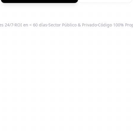
es 24/7
ROI en < 60 días
Sector Público & Privado
Código 100% Prop