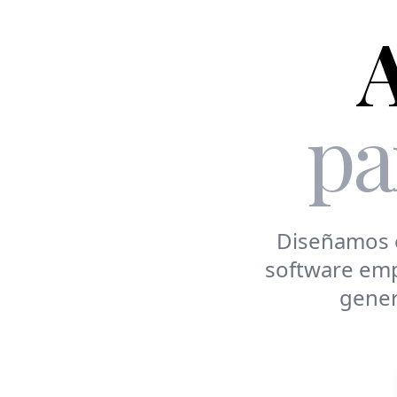
A
pa
Diseñamos e
software emp
gener